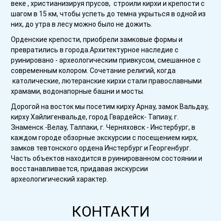
веке , христианизируя прусов, строили кирхи и крепости с
шагом в 15 км, чтобы успеть до темна укрыться в одной из
них, до утра в лесу можно было не дожить.
Орденские крепости, приобрели замковые формы и
превратились в города.Архитектурное наследие с
руинировано - археологическим привкусом, смешанное с
современным колором. Сочетание религий, когда
католические, лютеранские кирхи стали православными
храмами, водонапорные башни и мосты.
Дорогой на восток мы посетим кирху Арнау, замок Вальдау,
кирху Хайлигенвальде, город Гвардейск- Тапиау, г.
Знаменск -Велау, Талпаки, г. Черняховск - Инстербург, в
каждом городе обзорные экскурсии с посещением кирх,
замков тевтонского ордена Инстербург и Георгенбург.
Часть объектов находится в руинированном состоянии и
восстанавливается, придавая экскурсии
археологигический характер.
КОНТАКТИ