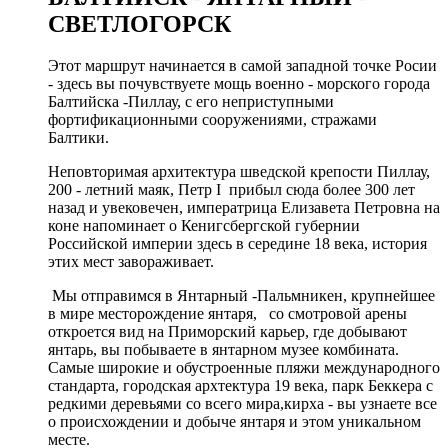
СВЕТЛОГОРСК
Этот маршрут начинается в самой западной точке Росии
- здесь вы почувствуете мощь военно - морского города
Балтийска -Пиллау, с его неприступными
фортификационными сооружениями, стражами
Балтики.
Неповторимая архитектура шведской крепости Пиллау,
200 - летний маяк, Петр I прибыл сюда более 300 лет
назад и увековечен, императрица Елизавета Петровна на
коне напоминает о Кенигсбергской губернии
Российской империи здесь в середине 18 века, история
этих мест завораживает.
Мы отправимся в Янтарный -Пальмникен, крупнейшее
в мире месторождение янтаря, со смотровой арены
откроется вид на Приморский карьер, где добывают
янтарь, вы побываете в янтарном музее комбината.
Самые широкие и обустроенные пляжи международного
стандарта, городская архтектура 19 века, парк Беккера с
редкими деревьями со всего мира,кирха - вы узнаете все
о происхождении и добыче янтаря и этом уникальном
месте.