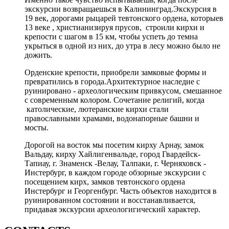
экскурсии возвращаешься в Калининград.Экскурсия в
19 век, дорогами рыцарей тевтонского ордена, которыев
13 веке , христианизируя прусов, строили кирхи и
крепости с шагом в 15 км, чтобы успеть до темна
укрыться в одной из них, до утра в лесу можно было не
дожить.
Орденские крепости, приобрели замковые формы и
превратились в города.Архитектурное наследие с
руинировано - археологическим привкусом, смешанное
с современным колором. Сочетание религий, когда
католические, лютеранские кирхи стали
православными храмами, водонапорные башни и
мосты.
Дорогой на восток мы посетим кирху Арнау, замок
Вальдау, кирху Хайлигенвальде, город Гвардейск-
Тапиау, г. Знаменск -Велау, Талпаки, г. Черняховск -
Инстербург, в каждом городе обзорные экскурсии с
посещением кирх, замков тевтонского ордена
Инстербург и Георгенбург. Часть объектов находится в
руинированном состоянии и восстанавливается,
придавая экскурсии археологигический характер.