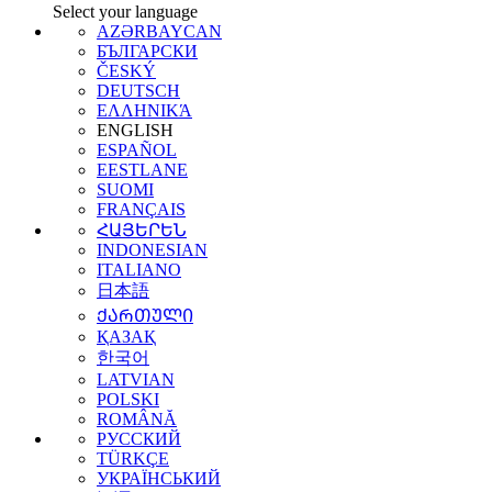
Select your language
AZƏRBAYCAN
БЪЛГАРСКИ
ČESKÝ
DEUTSCH
ΕΛΛΗΝΙΚΆ
ENGLISH
ESPAÑOL
EESTLANE
SUOMI
FRANÇAIS
ՀԱՅԵՐԵՆ
INDONESIAN
ITALIANO
日本語
ᲥᲐᲠᲗᲣᲚᲘ
ҚАЗАҚ
한국어
LATVIAN
POLSKI
ROMÂNĂ
РУССКИЙ
TÜRKÇE
УКРАЇНСЬКИЙ