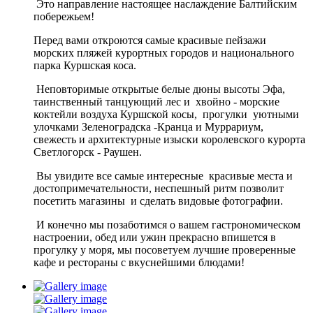
Это направление настоящее наслаждение Балтийским
побережьем!
Перед вами откроются самые красивые пейзажи
морских пляжей курортных городов и национального
парка Куршская коса.
Неповторимые открытые белые дюны высоты Эфа,
таинственный танцующий лес и хвойно - морские
коктейли воздуха Куршской косы, прогулки уютными
улочками Зеленоградска -Кранца и Муррариум,
свежесть и архитектурные изыски королевского курорта
Светлогорск - Раушен.
Вы увидите все самые интересные красивые места и
достопримечательности, неспешный ритм позволит
посетить магазины и сделать видовые фотографии.
И конечно мы позаботимся о вашем гастрономическом
настроении, обед или ужин прекрасно впишется в
прогулку у моря, мы посоветуем лучшие проверенные
кафе и рестораны с вкуснейшими блюдами!