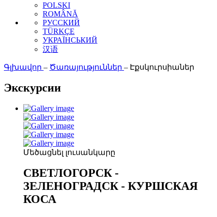
POLSKI
ROMÂNĂ
РУССКИЙ
TÜRKÇE
УКРАЇНСЬКИЙ
汉语
Գլխավոր
–
Ծառայություններ
–
Էքսկուրսիաներ
Экскурсии
Մեծացնել լուսանկարը
СВЕТЛОГОРСК -
ЗЕЛЕНОГРАДСК - КУРШСКАЯ
КОСА