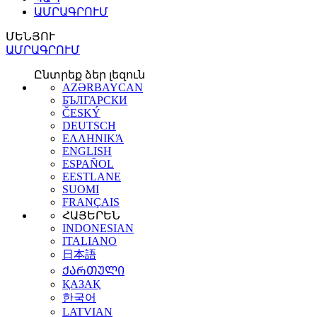
ԱՄՐԱԳՐՈՒՄ
ՄԵՆՅՈՒ
ԱՄՐԱԳՐՈՒՄ
Ընտրեք ձեր լեզուն
AZƏRBAYCAN
БЪЛГАРСКИ
ČESKÝ
DEUTSCH
ΕΛΛΗΝΙΚΆ
ENGLISH
ESPAÑOL
EESTLANE
SUOMI
FRANÇAIS
ՀԱՅԵՐԵՆ
INDONESIAN
ITALIANO
日本語
ᲥᲐᲠᲗᲣᲚᲘ
ҚАЗАҚ
한국어
LATVIAN