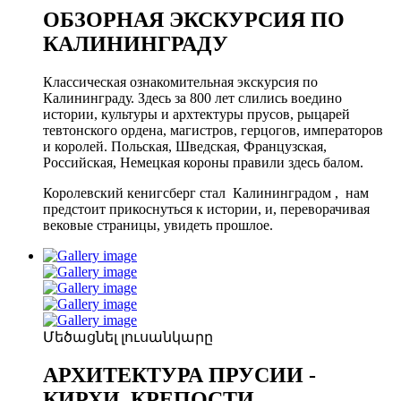
ОБЗОРНАЯ ЭКСКУРСИЯ ПО
КАЛИНИНГРАДУ
Классическая ознакомительная экскурсия по
Калининграду. Здесь за 800 лет слились воедино
истории, культуры и архтектуры прусов, рыцарей
тевтонского ордена, магистров, герцогов, императоров
и королей. Польская, Шведская, Французская,
Российская, Немецкая короны правили здесь балом.
Королевский кенигсберг стал Калининградом , нам
предстоит прикоснуться к истории, и, переворачивая
вековые страницы, увидеть прошлое.
Մեծացնել լուսանկարը
АРХИТЕКТУРА ПРУСИИ -
КИРХИ, КРЕПОСТИ