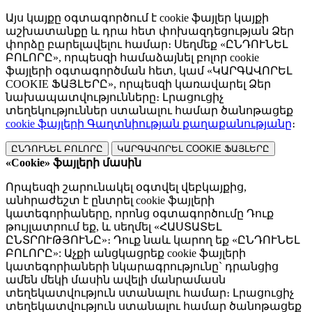
Այս կայքը օգտագործում է cookie ֆայլեր կայքի
աշխատանքը և դրա հետ փոխազդեցության Ձեր
փորձը բարելավելու համար։ Սեղմեք «ԸՆԴՈՒՆԵԼ
ԲՈԼՈՐԸ», որպեսզի համաձայնել բոլոր cookie
ֆայլերի օգտագործման հետ, կամ «ԿԱՐԳԱՎՈՐԵԼ
COOKIE ՖԱՅԼԵՐԸ», որպեսզի կառավարել Ձեր
նախապատվությունները։ Լրացուցիչ
տեղեկություններ ստանալու համար ծանոթացեք
cookie ֆայլերի Գաղտնիության քաղաքանությանը
։
ԸՆԴՈՒՆԵԼ ԲՈԼՈՐԸ
ԿԱՐԳԱՎՈՐԵԼ COOKIE ՖԱՅԼԵՐԸ
«Cookie» ֆայլերի մասին
Որպեսզի շարունակել օգտվել վեբկայքից,
անհրաժեշտ է ընտրել cookie ֆայլերի
կատեգորիաները, որոնց օգտագործումը Դուք
թույլատրում եք, և սեղմել «ՀԱՍՏԱՏԵԼ
ԸՆՏՐՈՒԹՅՈՒՆԸ»։ Դուք նաև կարող եք «ԸՆԴՈՒՆԵԼ
ԲՈԼՈՐԸ»: Աչքի անցկացրեք cookie ֆայլերի
կատեգորիաների նկարագրությունը` դրանցից
ամեն մեկի մասին ավելի մանրամասն
տեղեկատվություն ստանալու համար։ Լրացուցիչ
տեղեկատվություն ստանալու համար ծանոթացեք