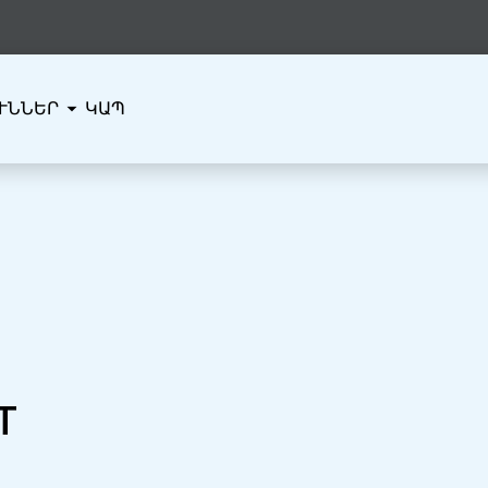
ՒՆՆԵՐ
ԿԱՊ
т