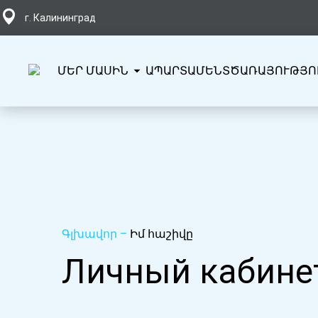
г. Калининград
ՄԵՐ ՄԱՍԻՆ
ԱՊԱՐՏԱՄԵՆՏ
ԾԱՌԱՅՈՒԹՅՈ
Գլխավոր
–
Իմ հաշիվը
Личный кабине