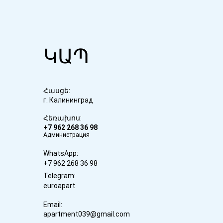
ԿԱՊ
Հասցե:
г. Калининград
Հեռախոս:
+7 962 268 36 98
Администрация
WhatsApp:
+7 962 268 36 98
Telegram:
euroapart
Email:
apartment039@gmail.com