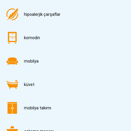
hipoalerjik çarşaflar
komodin
mobilya
küvet
mobilya takımı