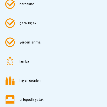
bardaklar
çatal bıçak
yerden ısıtma
lamba
hijyen ürünleri
ortopedik yatak