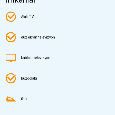
Akıllı TV
düz ekran televizyon
kablolu televizyon
buzdolabı
ütü