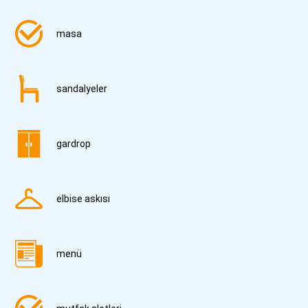
masa
sandalyeler
gardrop
elbise askısı
menü