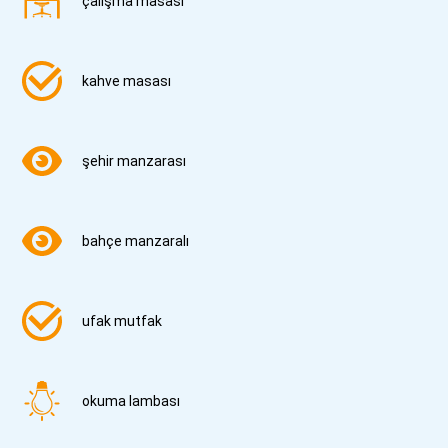
çalışma masası
kahve masası
şehir manzarası
bahçe manzaralı
ufak mutfak
okuma lambası