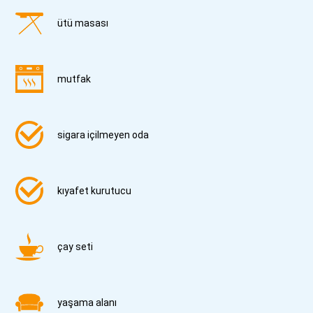
ütü masası
mutfak
sigara içilmeyen oda
kıyafet kurutucu
çay seti
yaşama alanı