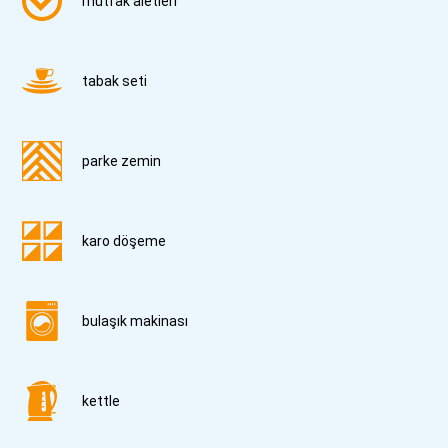
mutfak aletleri
tabak seti
parke zemin
karo döşeme
bulaşık makinası
kettle