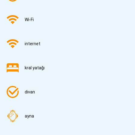
Wi-Fi
internet
kral yatağı
divan
ayna