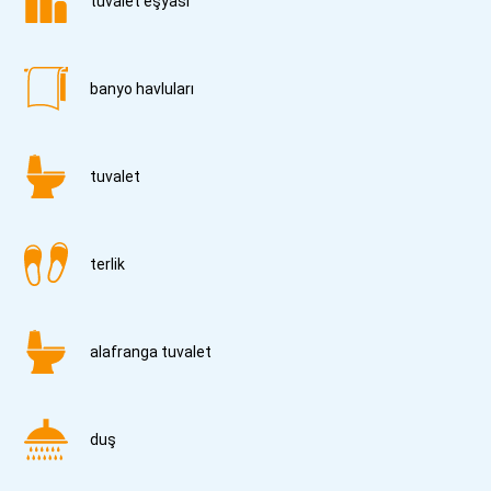
tuvalet eşyası
banyo havluları
tuvalet
terlik
alafranga tuvalet
duş