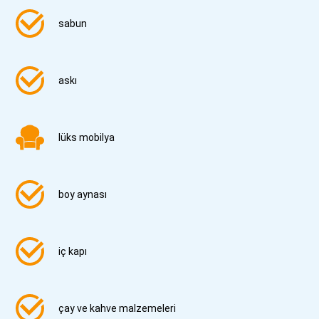
sabun
askı
lüks mobilya
boy aynası
iç kapı
çay ve kahve malzemeleri