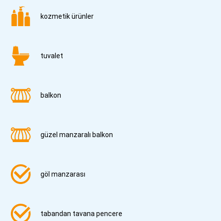
kozmetik ürünler
tuvalet
balkon
güzel manzaralı balkon
göl manzarası
tabandan tavana pencere