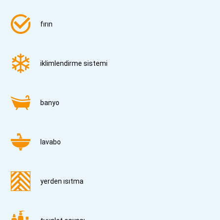
fırın
iklimlendirme sistemi
banyo
lavabo
yerden ısıtma