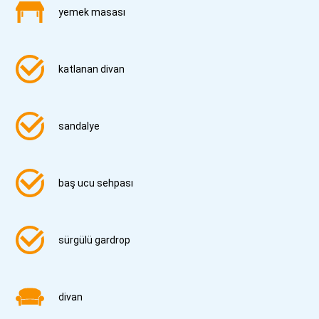
yemek masası
katlanan divan
sandalye
baş ucu sehpası
sürgülü gardrop
divan