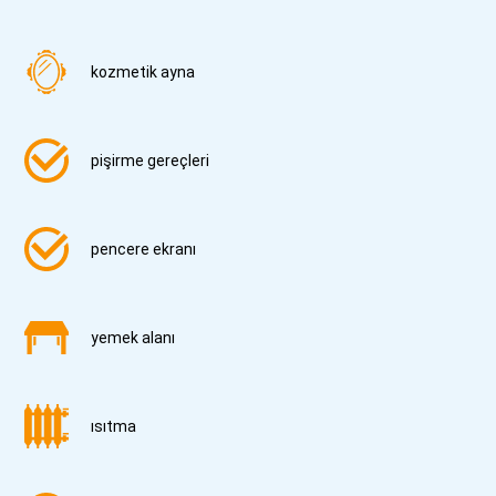
kozmetik ayna
pişirme gereçleri
pencere ekranı
yemek alanı
ısıtma