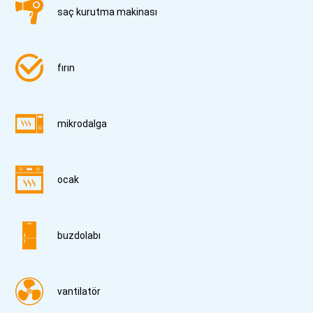
saç kurutma makinası
fırın
mikrodalga
ocak
buzdolabı
vantilatör