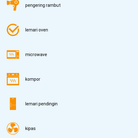
pengering rambut
lemari oven
microwave
kompor
lemari pendingin
kipas