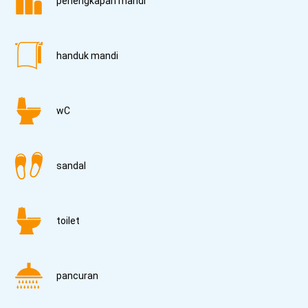
perlengkapan mandi
handuk mandi
wC
sandal
toilet
pancuran